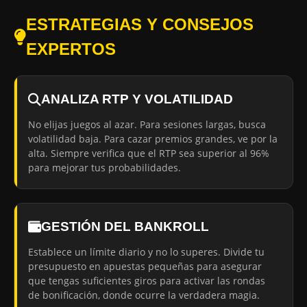
ESTRATEGIAS Y CONSEJOS
EXPERTOS
ANALIZA RTP Y VOLATILIDAD
No elijas juegos al azar. Para sesiones largas, busca
volatilidad baja. Para cazar premios grandes, ve por la
alta. Siempre verifica que el RTP sea superior al 96%
para mejorar tus probabilidades.
GESTIÓN DEL BANKROLL
Establece un límite diario y no lo superes. Divide tu
presupuesto en apuestas pequeñas para asegurar
que tengas suficientes giros para activar las rondas
de bonificación, donde ocurre la verdadera magia.