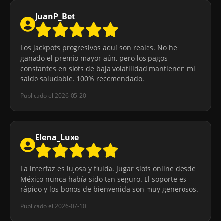
JuanP_Bet
Los jackpots progresivos aquí son reales. No he
ganado el premio mayor aún, pero los pagos
constantes en slots de baja volatilidad mantienen mi
saldo saludable. 100% recomendado.
Publicado el 2026-05-20
Elena_Luxe
La interfaz es lujosa y fluida. Jugar slots online desde
México nunca había sido tan seguro. El soporte es
rápido y los bonos de bienvenida son muy generosos.
Publicado el 2026-07-10