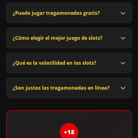
¿Puedo jugar tragamonedas gratis?
¿Cómo elegir el mejor juego de slots?
¿Qué es la volatilidad en los slots?
¿Son justas las tragamonedas en línea?
+18