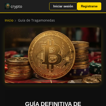
crypto
Iniciar sesión
Registrarse
Inicio
Guía de Tragamonedas
GUÍA DEFINITIVA DE