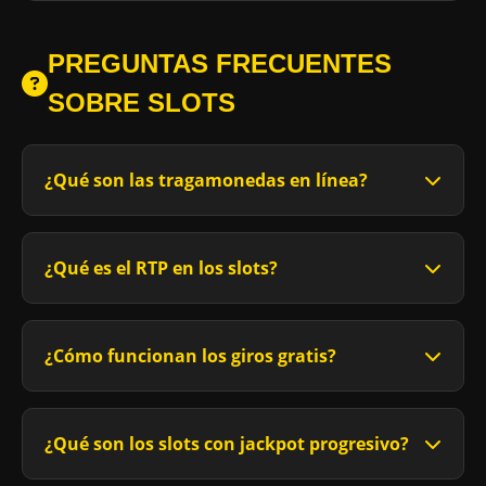
PREGUNTAS FRECUENTES
SOBRE SLOTS
¿Qué son las tragamonedas en línea?
¿Qué es el RTP en los slots?
¿Cómo funcionan los giros gratis?
¿Qué son los slots con jackpot progresivo?