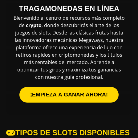
TRAGAMONEDAS EN LÍNEA
Bienvenido al centro de recursos más completo
de
crypto
, donde descubrirás el arte de los
juegos de slots. Desde las clásicas frutas hasta
las innovadoras mecánicas Megaways, nuestra
plataforma ofrece una experiencia de lujo con
retiros rápidos en criptomonedas y los títulos
más rentables del mercado. Aprende a
optimizar tus giros y maximiza tus ganancias
con nuestra guía profesional.
¡EMPIEZA A GANAR AHORA!
TIPOS DE SLOTS DISPONIBLES