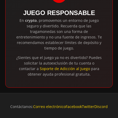
JUEGO RESPONSABLE
En
crypto
, promovemos un entorno de juego
seguro y divertido. Recuerda que las
tragamonedas son una forma de
entretenimiento y no una fuente de ingresos. Te
recomendamos establecer límites de depósito y
tiempo de juego.
¿Sientes que el juego ya no es divertido? Puedes
solicitar la autoexclusión de tu cuenta o
contactar a
Soporte de Adicción al Juego
para
obtener ayuda profesional gratuita.
Contáctanos:
Correo electrónico
Facebook
Twitter
Discord