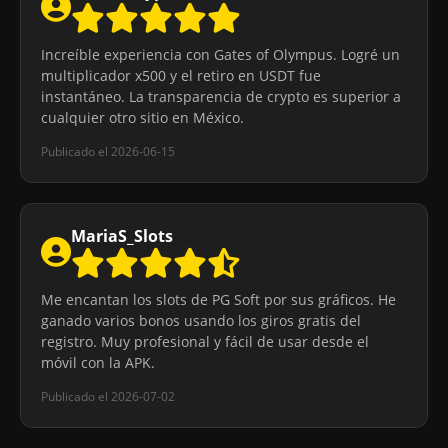
Increíble experiencia con Gates of Olympus. Logré un
multiplicador x500 y el retiro en USDT fue
instantáneo. La transparencia de crypto es superior a
cualquier otro sitio en México.
Publicado el 2026-06-15
MariaS_Slots
Me encantan los slots de PG Soft por sus gráficos. He
ganado varios bonos usando los giros gratis del
registro. Muy profesional y fácil de usar desde el
móvil con la APK.
Publicado el 2026-07-02