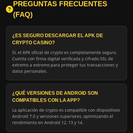
PREGUNTAS FRECUENTES
(FAQ)
¿ES SEGURO DESCARGAR EL APK DE
CRYPTO CASINO?
Sí, el APK oficial de crypto es completamente seguro.
Cuenta con firma digital verificada y cifrado SSL de
extremo a extremo para proteger tus transacciones y
datos personales.
¿QUÉ VERSIONES DE ANDROID SON
COMPATIBLES CON LA APP?
La aplicación de crypto es compatible con dispositivos
Android 7.0 y versiones superiores, optimizando el
rendimiento en Android 12, 13 y 14.