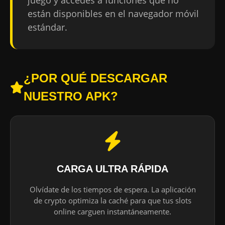
juego y accedes a funciones que no
están disponibles en el navegador móvil
estándar.
¿POR QUÉ DESCARGAR
NUESTRO APK?
CARGA ULTRA RÁPIDA
Olvídate de los tiempos de espera. La aplicación
de crypto optimiza la caché para que tus slots
online carguen instantáneamente.