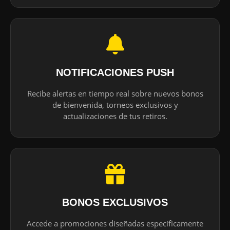
NOTIFICACIONES PUSH
Recibe alertas en tiempo real sobre nuevos bonos
de bienvenida, torneos exclusivos y
actualizaciones de tus retiros.
BONOS EXCLUSIVOS
Accede a promociones diseñadas específicamente