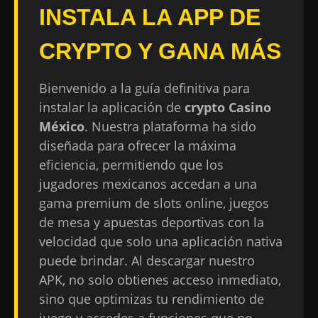
INSTALA LA APP DE
CRYPTO Y GANA MÁS
Bienvenido a la guía definitiva para
instalar la aplicación de
crypto Casino
México
. Nuestra plataforma ha sido
diseñada para ofrecer la máxima
eficiencia, permitiendo que los
jugadores mexicanos accedan a una
gama premium de slots online, juegos
de mesa y apuestas deportivas con la
velocidad que solo una aplicación nativa
puede brindar. Al descargar nuestro
APK, no solo obtienes acceso inmediato,
sino que optimizas tu rendimiento de