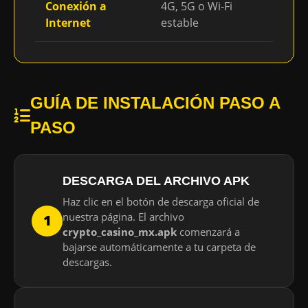
Conexión a
4G, 5G o Wi-Fi
Internet
estable
GUÍA DE INSTALACIÓN PASO A
PASO
DESCARGA DEL ARCHIVO APK
Haz clic en el botón de descarga oficial de
nuestra página. El archivo
1
crypto_casino_mx.apk
comenzará a
bajarse automáticamente a tu carpeta de
descargas.