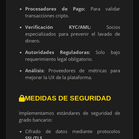
Procesadores de Pago:
Para validar
transacciones cripto.
Verificación KYC/AML:
Socios
especializados para prevenir el lavado de
dinero.
Autoridades Reguladoras:
Solo bajo
requerimiento legal obligatorio.
Análisis:
Proveedores de métricas para
mejorar la UX de la plataforma.
MEDIDAS DE SEGURIDAD
Implementamos estándares de seguridad de
grado bancario:
Cifrado de datos mediante protocolos
SSL/TLS
.