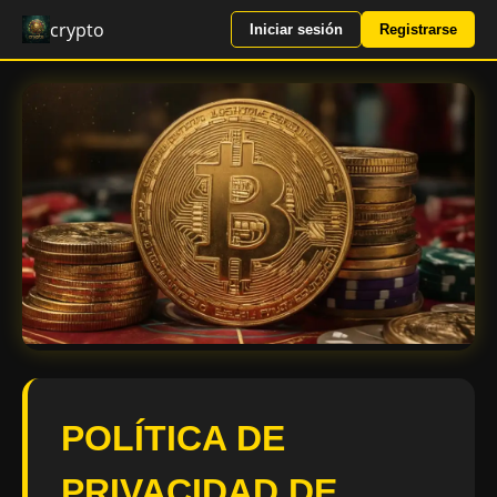
crypto
Iniciar sesión
Registrarse
POLÍTICA DE
PRIVACIDAD DE