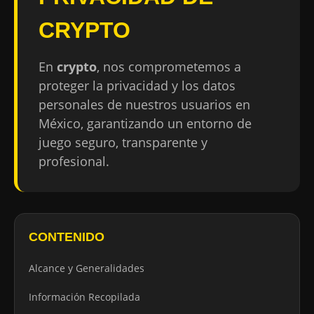
CRYPTO
En
crypto
, nos comprometemos a
proteger la privacidad y los datos
personales de nuestros usuarios en
México, garantizando un entorno de
juego seguro, transparente y
profesional.
CONTENIDO
Alcance y Generalidades
Información Recopilada