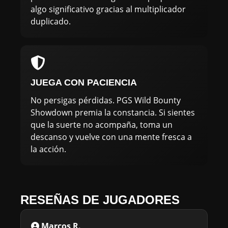
algo significativo gracias al multiplicador
duplicado.
JUEGA CON PACIENCIA
No persigas pérdidas. PGS Wild Bounty
Showdown premia la constancia. Si sientes
que la suerte no acompaña, toma un
descanso y vuelve con una mente fresca a
la acción.
RESEÑAS DE JUGADORES
Marcos R.