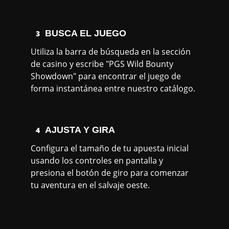
BUSCA EL JUEGO
3
Utiliza la barra de búsqueda en la sección
de casino y escribe "PGS Wild Bounty
Showdown" para encontrar el juego de
forma instantánea entre nuestro catálogo.
AJUSTA Y GIRA
4
Configura el tamaño de tu apuesta inicial
usando los controles en pantalla y
presiona el botón de giro para comenzar
tu aventura en el salvaje oeste.