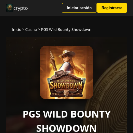
crypto
Iniciar sesión
Registrarse
Inicio
>
Casino
> PGS Wild Bounty Showdown
PGS WILD BOUNTY
SHOWDOWN