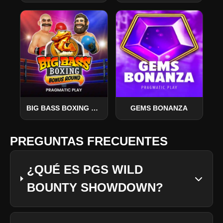
BIG BASS BOXING BONUS ROUND
GEMS BONANZA
PREGUNTAS FRECUENTES
¿QUÉ ES PGS WILD
BOUNTY SHOWDOWN?