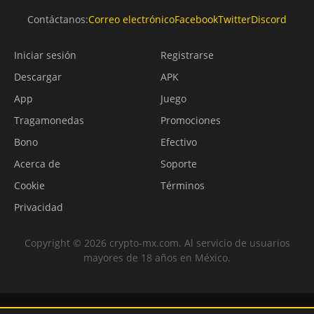
Contáctanos:
Correo electrónico
Facebook
Twitter
Discord
Iniciar sesión
Registrarse
Descargar
APK
App
Juego
Tragamonedas
Promociones
Bono
Efectivo
Acerca de
Soporte
Cookie
Términos
Privacidad
Copyright © 2026 crypto-mx.com. Al servicio de usuarios
mayores de 18 años en México.