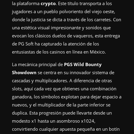
la plataforma
crypto
. Este título transporta a los
jugadores a un pueblo polvoriento del viejo oeste,
donde la justicia se dicta a través de los carretes. Con
una estética visual impresionante y sonidos que
evocan los clásicos duelos de vaqueros, esta entrega
de PG Soft ha capturado la atención de los
entusiastas de los casinos en línea en México.
La mecánica principal de
PGS Wild Bounty
Showdown
se centra en su innovador sistema de
cascadas y multiplicadores. A diferencia de otras
slots, aquí cada vez que obtienes una combinación
ganadora, los símbolos explotan para dejar espacio a
nuevos, y el multiplicador de la parte inferior se
duplica. Esta progresión puede llevarte desde un
modesto x1 hasta un asombroso x1024,
convirtiendo cualquier apuesta pequeña en un botín